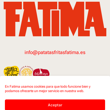
info@patatasfritasfatima.es
En Fatima usamos cookies para que todo funcione bien y
podamos ofrecerte un mejor servicio en nuestra web.
FACEBOOK
INSTAGRAM
Aceptar