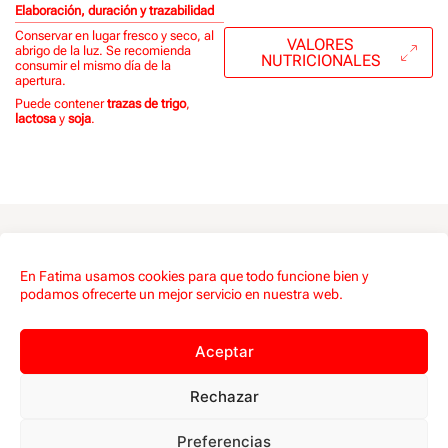
Elaboración, duración y trazabilidad
Conservar en lugar fresco y seco, al
VALORES
abrigo de la luz. Se recomienda
NUTRICIONALES
consumir el mismo día de la
apertura.
Puede contener
trazas de trigo
,
lactosa
y
soja
.
En Fatima usamos cookies para que todo funcione bien y
Más aperitivos y snacks Fatima
podamos ofrecerte un mejor servicio en nuestra web.
Aceptar
Rechazar
Preferencias